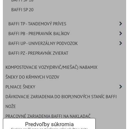
BAFFI SP 20
BAFFI TP - TANDEMOVÝ PRÍVES
BAFFI PB - PREPRAVNÍK BALÍKOV
BAFFI UP - UNIVERZÁLNY PODVOZOK
BAFFI PZ - PREPRAVNÍK ZVIERAT
KOMPOSTOVACIE VOZY(DRVIČ/MIEŠAČ) NABAMIX
ŠNEKY DO KŔMNYCH VOZOV
PLNIACE ŠNEKY
DÁVKOVACIE ZARIADENIA DO BIOPLYNOVÝCH STANÍC BAFFI
NOŽE
PRACOVNÉ ZARIADENIA BAFFI NA NAKLADAČ
Predvoľby súkromia
ROZDRUŽOVAČ BALÍKOV