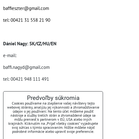
baffieszter@gmail.com
tel: 00421 31 558 21 90
Dániel Nagy: SK/CZ/HU/EN
e-mail:
baffi.nagyd@gmail.com
tel: 00421 948 111 491
Predvoľby súkromia
Nyitvatartás:
Cookies používame na zlepšenie vašej návštevy tejto
webovej stránky, analýzu jej výkonnosti a zhromažďovanie
údajov o jej používaní. Na tento účel môžeme použiť
hétfő - péntek 07:00 - 15:00
nástroje a služby tretích strán a zhromaždené údaje sa
môžu preniesť k partnerom v EÚ, USA alebo iných
krajinách. Kliknutím na „Prijať všetky cookies“ vyjadrujete
svoj súhlas s týmto spracovaním. Nižšie môžete nájsť
podrobné informácie alebo upraviť svoje preferencie.