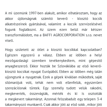
A mi üzemünk 1997-ben alakult, amikor elhatároztam, hogy az
akkor újdonságnak számító keverő - kiosztó kocsik
alkatrészeinek gyártásával, valamint a kocsik szervízelésével
fogunk foglalkozni. Az üzem ezen belül már kétszer
transzformálódott, ma a BAFFI AGROCORPORATION s.r.o. nevet
viseli.
Hogy született az ötlet a kiosztó kocsikkal kapcsolatban?
Egészen egyszerű a válasz. Ebben az időben a helyi
mezőgazdasági üzemben tevékenykedtem, mint gépesítő
anyagbeszerző. Ekkor hozták be Szlovákiába az első keverő-
kiosztó kocsikat nyugat Európából. Ebben az időben még talán
ujjongtunk a nyugatnak. Ezek a gépek kiválóan működtek, saját
silómarójuk volt, tehát nem volt ellenfelük, egyszerűen
szenzációsnak tűntek. Egy személy tudott velük rakodni,
megkeverték, összevágták, mérték és ki is osztották
a megkevert takarmányt. Azonnal felszabadult egy telepen 3-4
takarmányozó munkaerő. Csak akkor jött az első sokk , mikor jött