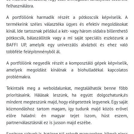
felhasználásra.
A portfóliónk harmadik részét a pótkoscsik képviselik. A
termékeink széles választéka ügyes és efektív megoldásokat
kínál. Ide tartoznak például a két- vagy három oldalra billenthető
pótkocsik, bálaszállitók vagy a mi saját speciális eszközunk a
BAFFI UP, amelyik egy univerzális alvázból és ehez való
többféle felépítmnényből ál.
A portfóliónk negyedik részét a komposztáló gépek képviselik,
amelyek megoldást kínálnak a biohulladékal kapcolatos
problémakra.
Tekintsék meg a weboldalunkat, megtalálhatók benne főbb
prioritásaink. Hálásak leszünk, ha együtt dolgozhatunk,és
mindent megteszünk majd, hogy elégetettek legyenek. Egy saját
közmondáshoz tartom magam, így tudunk majd közös erővel
előre haladni: én magyar tejet iszom, húst eszem,
partnerválasztásnál ez is jusson majd eszébe.
Segítsen rajtunk is, határon túl rekedt magyarokon, kiknek nincs