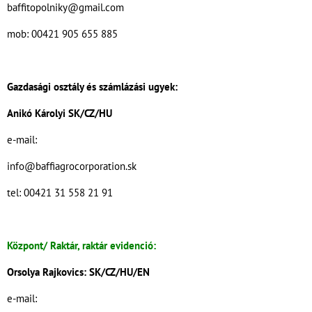
baffitopolniky@gmail.com
mob: 00421 905 655 885
Gazdasági osztály és számlázási ugyek:
Anikó Károlyi SK/CZ/HU
e-mail:
info@baffiagrocorporation.sk
tel: 00421 31 558 21 91
Központ/ Raktár, raktár evidenció:
Orsolya Rajkovics: SK/CZ/HU/EN
e-mail: