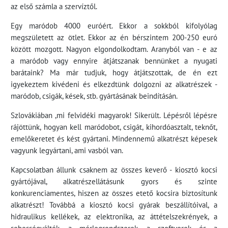
az első számla a szervíztől.
Egy maródob 4000 euróért. Ekkor a sokkból kifolyólag
megszületett az ötlet. Ekkor az én bérszintem 200-250 euró
között mozgott. Nagyon elgondolkodtam. Aranyból van - e az
a maródob vagy ennyire átjátszanak bennünket a nyugati
barátaink? Ma már tudjuk, hogy átjátszottak, de én ezt
igyekeztem kivédeni és elkezdtünk dolgozni az alkatrészek -
maródob, csigák, kések, stb. gyártásának beindításán.
Szlovákiában ,mi felvidéki magyarok! Sikerült. Lépésről lépésre
rájöttünk, hogyan kell maródobot, csigát, kihordóasztalt, teknőt,
emelőkeretet és kést gyártani. Mindennemű alkatrészt képesek
vagyunk legyártani, ami vasból van.
Kapcsolatban állunk csaknem az összes keverő - kiosztó kocsi
gyártójával, alkatrészellátásunk gyors és szinte
konkurenciamentes, hiszen az összes etető kocsira biztosítunk
alkatrészt! Továbbá a kiosztó kocsi gyárak beszállítóival, a
hidraulikus kellékek, az elektronika, az áttételszekrények, a
sebességváltók, a mérlegrendszerek, a szoftverek és a