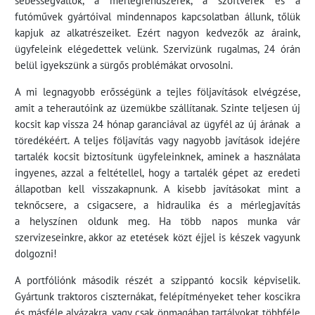
futóművek gyártóival mindennapos kapcsolatban állunk, tőlük
kapjuk az alkatrészeiket. Ezért nagyon kedvezők az áraink,
ügyfeleink elégedettek velünk. Szervizünk rugalmas, 24 órán
belül igyekszünk a sürgős problémákat orvosolni.
A mi legnagyobb erősségünk a tejles följavítások elvégzése,
amit a teherautóink az üzemükbe szállítanak. Szinte teljesen új
kocsit kap vissza 24 hónap garanciával az ügyfél az új árának a
töredékéért. A teljes följavítás vagy nagyobb javítások idejére
tartalék kocsit biztosítunk ügyfeleinknek, aminek a használata
ingyenes, azzal a feltétellel, hogy a tartalék gépet az eredeti
állapotban kell visszakapnunk. A kisebb javításokat mint a
teknőcsere, a csigacsere, a hidraulika és a mérlegjavítás
a helyszínen oldunk meg. Ha több napos munka vár
szervizeseinkre, akkor az etetések közt éjjel is készek vagyunk
dolgozni!
A portfóliónk második részét a szippantó kocsik képviselik.
Gyártunk traktoros ciszternákat, felépítményeket teher koscikra
és másféle alvázakra, vagy csak önmagában tartályokat többféle