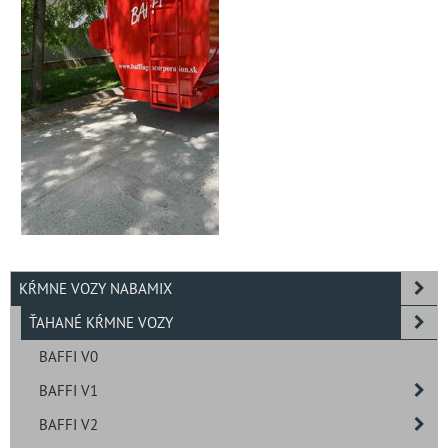
KŔMNE VOZY NABAMIX
ŤAHANÉ KŔMNE VOZY
BAFFI V0
BAFFI V1
BAFFI V2