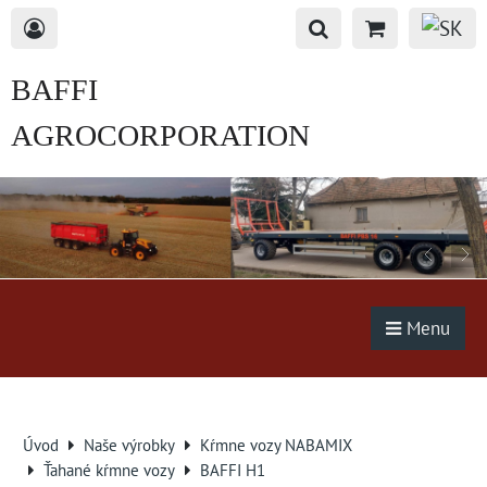
BAFFI
AGROCORPORATION
s.r.o.
Menu
Úvod
Naše výrobky
Kŕmne vozy NABAMIX
Ťahané kŕmne vozy
BAFFI H1