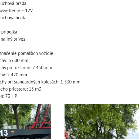
duchová brzda
osvetlenie – 12V
duchová brzda
 prípojka
 na iný príves
označenie pomalších vozidiel
ochy: 6 600 mm
ochy po rozšírení: 7 450 mm
ochy: 2 420 mm
ochy pri štandardných kolesách: 1 330 mm
eho priestoru: 15 m3
on: 73 HP