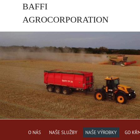
BAFFI
AGROCORPORATION
s.r.o.
O NÁS
NAŠE SLUŽBY
NAŠE VÝROBKY
GO KŔ