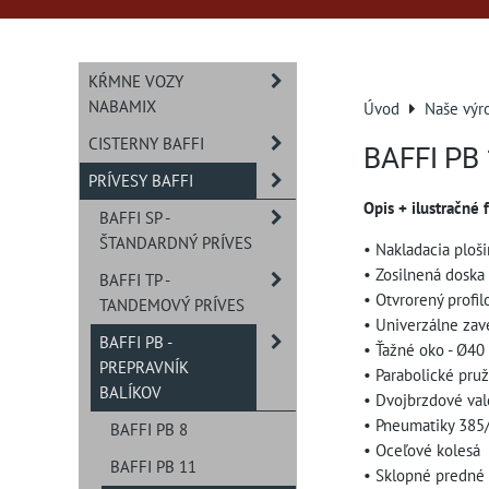
KŔMNE VOZY
NABAMIX
Úvod
Naše výr
CISTERNY BAFFI
BAFFI PB
PRÍVESY BAFFI
Opis + ilustračné 
BAFFI SP -
ŠTANDARDNÝ PRÍVES
• Nakladacia ploš
• Zosilnená doska
BAFFI TP -
• Otvrorený profil
TANDEMOVÝ PRÍVES
• Univerzálne zav
BAFFI PB -
• Ťažné oko - Ø40
PREPRAVNÍK
• Parabolické pr
BALÍKOV
• Dvojbrzdové val
• Pneumatiky 385
BAFFI PB 8
• Oceľové kolesá
BAFFI PB 11
• Sklopné predné 