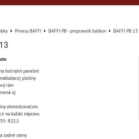
obky
Prívesy BAFFI
BAFFI PB - prepravník balíkov
BAFFI PB 13
 13
foto
ina bočnými panelmi
 nakladacej plošiny
ový rám
esená oj
užiny obmedzovačom
ce na každú nápravu
/55- R22,5
a zadné steny