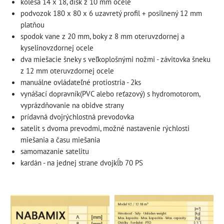
kolesá 14 x 18, disk z 10 mm ocele
podvozok 180 x 80 x 6 uzavretý profil + posilnený 12 mm
platňou
spodok vane z 20 mm, boky z 8 mm oteruvzdornej a
kyselinovzdornej ocele
dva miešacie šneky s veľkoplošnými nožmi - závitovka šneku
z 12 mm oteruvzdornej ocele
manuálne ovládateľné protiostria - 2ks
vynášací dopravník(PVC alebo reťazový) s hydromotorom,
vyprázdňovanie na obidve strany
prídavná dvojrýchlostná prevodovka
satelit s dvoma prevodmi, možné nastavenie rýchlosti
miešania a času miešania
samomazanie satelitu
kardán - na jednej strane dvojkĺb 70 PS