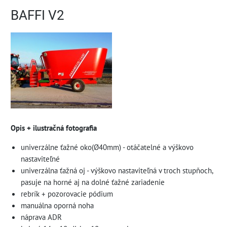
BAFFI V2
Opis + ilustračná fotografia
univerzálne ťažné oko(Ø40mm) - otáčatelné a výškovo
nastaviteľné
univerzálna ťažná oj - výškovo nastaviteľná v troch stupňoch,
pasuje na horné aj na dolné ťažné zariadenie
rebrík + pozorovacie pódium
manuálna oporná noha
náprava ADR