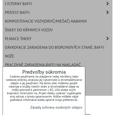
CISTERNY BAFFI
PRÍVESY BAFFI
KOMPOSTOVACIE VOZY(DRVIČ/MIEŠAČ) NABAMIX
ŠNEKY DO KŔMNYCH VOZOV
PLNIACE ŠNEKY
DÁVKOVACIE ZARIADENIA DO BIOPLYNOVÝCH STANÍC BAFFI
NOŽE
PRACOVNÉ ZARIADENIA BAFFI NA NAKLADAČ
Predvoľby súkromia
ROZDRUŽOVAČ BALÍKOV
Cookies používame na zlepšenie vašej návštevy tejto
webovej stránky, analýzu jej výkonnosti a zhromažďovanie
ROZMETADLO HNOJA
údajov o jej používaní. Na tento účel môžeme použiť
nástroje a služby tretích strán a zhromaždené údaje sa
môžu preniesť k partnerom v EÚ, USA alebo iných
NAVÍJAVIE HADICOVÉ ZAVLAŽOVANIE
krajinách. Kliknutím na „Prijať všetky cookies“ vyjadrujete
svoj súhlas s týmto spracovaním. Nižšie môžete nájsť
podrobné informácie alebo upraviť svoje preferencie.
Zásady ochrany osobných údajov
Predvoľby súkromia
Zásady ochrany osobných údajov