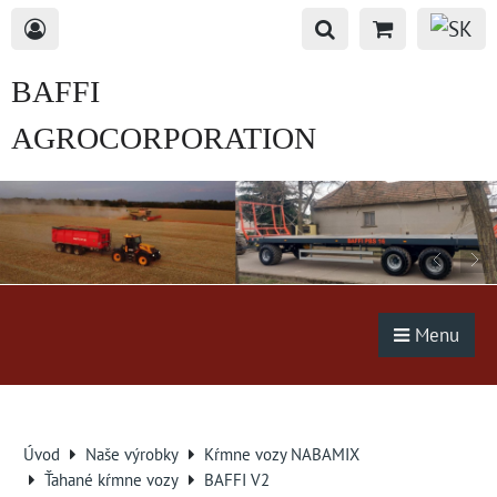
BAFFI
AGROCORPORATION
s.r.o.
Menu
Úvod
Naše výrobky
Kŕmne vozy NABAMIX
Ťahané kŕmne vozy
BAFFI V2