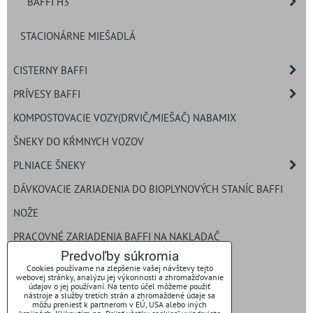
BAFFI H3
STACIONÁRNE MIEŠADLÁ
CISTERNY BAFFI
PRÍVESY BAFFI
KOMPOSTOVACIE VOZY(DRVIČ/MIEŠAČ) NABAMIX
ŠNEKY DO KŔMNYCH VOZOV
PLNIACE ŠNEKY
DÁVKOVACIE ZARIADENIA DO BIOPLYNOVÝCH STANÍC BAFFI
NOŽE
PRACOVNÉ ZARIADENIA BAFFI NA NAKLADAČ
Predvoľby súkromia
ROZDRUŽOVAČ BALÍKOV
Cookies používame na zlepšenie vašej návštevy tejto
webovej stránky, analýzu jej výkonnosti a zhromažďovanie
ROZMETADLO HNOJA
údajov o jej používaní. Na tento účel môžeme použiť
nástroje a služby tretích strán a zhromaždené údaje sa
môžu preniesť k partnerom v EÚ, USA alebo iných
NAVÍJAVIE HADICOVÉ ZAVLAŽOVANIE