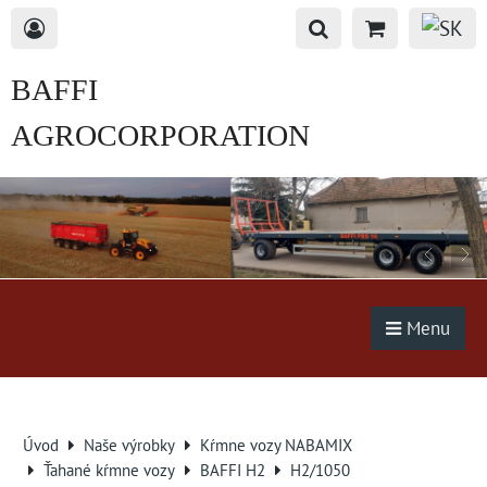
BAFFI
AGROCORPORATION
s.r.o.
Menu
Úvod
Naše výrobky
Kŕmne vozy NABAMIX
Ťahané kŕmne vozy
BAFFI H2
H2/1050