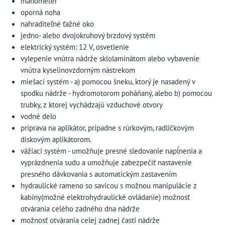
manometer
oporná noha
nahraditeľné ťažné oko
jedno- alebo dvojokruhový brzdový systém
elektrický systém: 12 V, osvetlenie
vylepenie vnútra nádrže sklolaminátom alebo vybavenie
vnútra kyselinovzdorným nástrekom
miešací systém - a) pomocou šneku, ktorý je nasadený v
spodku nádrže - hydromotorom poháňaný, alebo b) pomocou
trubky, z ktorej vychádzajú vzduchové otvory
vodné delo
príprava na aplikátor, prípadne s rúrkovým, radličkovým
diskovým aplikátorom.
vážiaci systém - umožňuje presné sledovanie napĺnenia a
vyprázdnenia sudu a umožňuje zabezpečiť nastavenie
presného dávkovania s automatickým zastavením
hydraulické rameno so savicou s možnou manipulácie z
kabíny(možné elektrohydraulické ovládanie) možnosť
otvárania celého zadného dna nádrže
možnosť otvárania celej zadnej časti nádrže