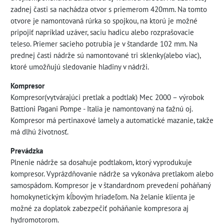
zadnej časti sa nachádza otvor s priemerom 420mm. Na tomto
otvore je namontovaná rúrka so spojkou, na ktorú je možné
pripojiť napríklad uzáver, saciu hadicu alebo rozprašovacie
teleso. Priemer sacieho potrubia je v štandarde 102 mm. Na
prednej časti nádrže sú namontované tri sklenky(alebo viac),
ktoré umožňujú sledovanie hladiny v nádrži.
Kompresor
Kompresor(vytvárajúci pretlak a podtlak) Mec 2000 – výrobok
Battioni Pagani Pompe - Italia je namontovaný na ťažnú oj.
Kompresor má pertinaxové lamely a automatické mazanie, takže
má dlhú životnosť.
Prevádzka
Plnenie nádrže sa dosahuje podtlakom, ktorý vyprodukuje
kompresor. Vyprázdňovanie nádrže sa vykonáva pretlakom alebo
samospádom. Kompresor je v štandardnom prevedení poháňaný
homokynetickým kĺbovým hriadeľom. Na želanie klienta je
možné za doplatok zabezpečiť poháňanie kompresora aj
hydromotorom.