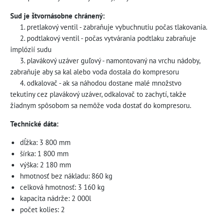
Sud je štvornásobne chránený:
1. pretlakový ventil - zabraňuje vybuchnutiu počas tlakovania.
2. podtlakový ventil - počas vytvárania podtlaku zabraňuje
implózií sudu
3. plavákový uzáver guľový - namontovaný na vrchu nádoby,
zabraňuje aby sa kal alebo voda dostala do kompresoru
4. odkalovač - ak sa náhodou dostane malé množstvo
tekutiny cez plavákový uzáver, odkalovač to zachytí, takže
žiadnym spôsobom sa nemôže voda dostať do kompresoru.
Technické dáta:
dĺžka: 3 800 mm
šírka: 1 800 mm
výška: 2 180 mm
hmotnosť bez nákladu: 860 kg
celková hmotnosť: 3 160 kg
kapacita nádrže: 2 000l
počet kolies: 2