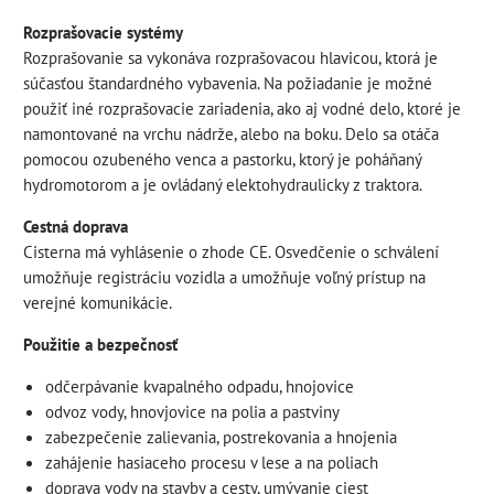
Rozprašovacie systémy
Rozprašovanie sa vykonáva rozprašovacou hlavicou, ktorá je
súčasťou štandardného vybavenia. Na požiadanie je možné
použiť iné rozprašovacie zariadenia, ako aj vodné delo, ktoré je
namontované na vrchu nádrže, alebo na boku. Delo sa otáča
pomocou ozubeného venca a pastorku, ktorý je poháňaný
hydromotorom a je ovládaný elektohydraulicky z traktora.
Cestná doprava
Cisterna má vyhlásenie o zhode CE. Osvedčenie o schválení
umožňuje registráciu vozidla a umožňuje voľný prístup na
verejné komunikácie.
Použitie a bezpečnosť
odčerpávanie kvapalného odpadu, hnojovice
odvoz vody, hnovjovice na polia a pastviny
zabezpečenie zalievania, postrekovania a hnojenia
zahájenie hasiaceho procesu v lese a na poliach
doprava vody na stavby a cesty, umývanie ciest