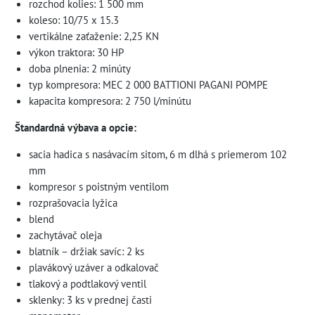
rozchod kolies: 1 500 mm
koleso: 10/75 x 15.3
vertikálne zaťaženie: 2,25 KN
výkon traktora: 30 HP
doba plnenia: 2 minúty
typ kompresora: MEC 2 000 BATTIONI PAGANI POMPE
kapacita kompresora: 2 750 l/minútu
Štandardná výbava a opcie:
sacia hadica s nasávacím sitom, 6 m dlhá s priemerom 102
mm
kompresor s poistným ventilom
rozprašovacia lyžica
blend
zachytávač oleja
blatník – držiak savíc: 2 ks
plavákový uzáver a odkalovač
tlakový a podtlakový ventil
sklenky: 3 ks v prednej časti