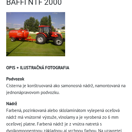
BAFFI NTF 2000
OPIS + ILUSTRAČNÁ FOTOGRAFIA
Podvozok
Cisterna je konštruovaná ako samonosná nádrž, namontovaná na
jednonápravovom podvozku.
Nádrž
Farbená, pozinkovaná alebo sklolaminátom vylepená oceľová
nádrž má vnútorné výstuže, vlnolamy a je vyrobená zo 6 mm
oceľovej platne. Farbená nádrž je z vnútra natretá s
dvojkomponentnou základnou aj vrchnou farbou. Na uzavretej