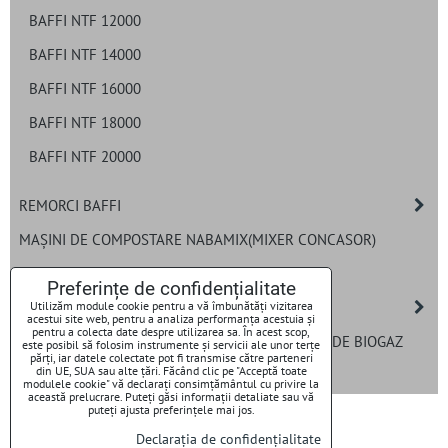
BAFFI NTF 12000
BAFFI NTF 14000
BAFFI NTF 16000
BAFFI NTF 18000
BAFFI NTF 20000
REMORCI BAFFI
MAȘINI DE COMPOSTARE NABAMIX(MIXER CONCASOR)
MELCI PENTRU REMORCI TEHNOLOGICE
Preferințe de confidențialitate
ȘNECURI ÎNCĂRCARE
Utilizăm module cookie pentru a vă îmbunătăți vizitarea
acestui site web, pentru a analiza performanța acestuia și
pentru a colecta date despre utilizarea sa. În acest scop,
SISTEME DE DOZARE BAFFI PENTRU INSTALAȚII DE BIOGAZ
este posibil să folosim instrumente și servicii ale unor terțe
părți, iar datele colectate pot fi transmise către parteneri
din UE, SUA sau alte țări. Făcând clic pe "Acceptă toate
CUȚITE
modulele cookie" vă declarați consimțământul cu privire la
această prelucrare. Puteți găsi informații detaliate sau vă
puteți ajusta preferințele mai jos.
Declarația de confidențialitate