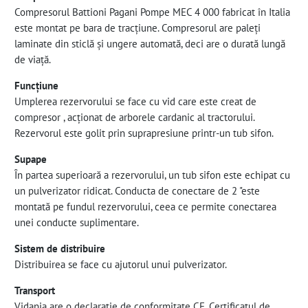
Compresorul Battioni Pagani Pompe MEC 4 000 fabricat în Italia
este montat pe bara de tracțiune. Compresorul are paleți
laminate din sticlă și ungere automată, deci are o durată lungă
de viață.
Funcțiune
Umplerea rezervorului se face cu vid care este creat de
compresor , acționat de arborele cardanic al tractorului.
Rezervorul este golit prin suprapresiune printr-un tub sifon.
Supape
În partea superioară a rezervorului, un tub sifon este echipat cu
un pulverizator ridicat. Conducta de conectare de 2 "este
montată pe fundul rezervorului, ceea ce permite conectarea
unei conducte suplimentare.
Sistem de distribuire
Distribuirea se face cu ajutorul unui pulverizator.
Transport
Vidanja are o declarație de conformitate CE. Certificatul de