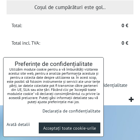
Coșul de cumpărături este gol..
Total:
0 €
Total incl. TVA:
0 €
Preferințe de confidențialitate
Utilizăm module cookie pentru a vă îmbunătăți vizitarea
acestui site web, pentru a analiza performanța acestuia și
pentru a colecta date despre utilizarea sa. În acest scop,
este posibil să folosim instrumente și servicii ale unor terțe
Preferințe de confidențialitate
Declarația de confidențialitate
părți, iar datele colectate pot fi transmise către parteneri
din UE, SUA sau alte țări. Făcând clic pe "Acceptă toate
modulele cookie" vă declarați consimțământul cu privire la
această prelucrare. Puteți găsi informații detaliate sau vă
Website creat cu:
BiznisWeb.sk
puteți ajusta preferințele mai jos.
Declarația de confidențialitate
Arată detalii
Acceptați toate cookie-urile