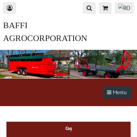
BAFFI
AGROCORPORATION
s.r.o.
Meniu
Coș