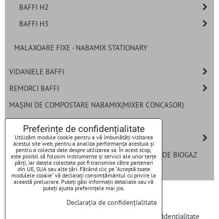
BAFFI H2
BAFFI H3
MALAXOARE FIXE - NABAMIX STATIONARY
VIDANJELE BAFFI
REMORCI BAFFI
MAȘINI DE COMPOSTARE NABAMIX(MIXER CONCASOR)
MELCI PENTRU REMORCI TEHNOLOGICE
Preferințe de confidențialitate
ȘNECURI ÎNCĂRCARE
Utilizăm module cookie pentru a vă îmbunătăți vizitarea
acestui site web, pentru a analiza performanța acestuia și
pentru a colecta date despre utilizarea sa. În acest scop,
SISTEME DE DOZARE BAFFI PENTRU INSTALAȚII DE BIOGAZ
este posibil să folosim instrumente și servicii ale unor terțe
părți, iar datele colectate pot fi transmise către parteneri
din UE, SUA sau alte țări. Făcând clic pe "Acceptă toate
CUȚITE
modulele cookie" vă declarați consimțământul cu privire la
această prelucrare. Puteți găsi informații detaliate sau vă
puteți ajusta preferințele mai jos.
Declarația de confidențialitate
Preferințe de confidențialitate
Declarația de confidențialitate