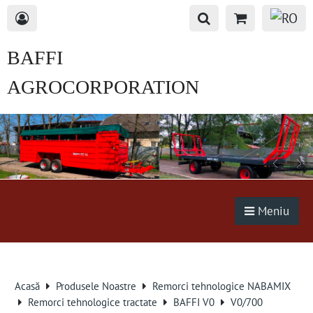
BAFFI
AGROCORPORATION
s.r.o.
Meniu
Acasă
Produsele Noastre
Remorci tehnologice NABAMIX
Remorci tehnologice tractate
BAFFI V0
V0/700