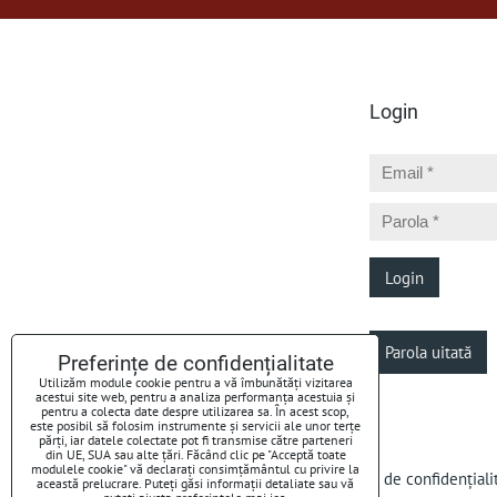
Login
Login
Parola uitată
Preferințe de confidențialitate
Utilizăm module cookie pentru a vă îmbunătăți vizitarea
acestui site web, pentru a analiza performanța acestuia și
pentru a colecta date despre utilizarea sa. În acest scop,
este posibil să folosim instrumente și servicii ale unor terțe
părți, iar datele colectate pot fi transmise către parteneri
din UE, SUA sau alte țări. Făcând clic pe "Acceptă toate
modulele cookie" vă declarați consimțământul cu privire la
Preferințe de confidențialitate
Declarația de confidențiali
această prelucrare. Puteți găsi informații detaliate sau vă