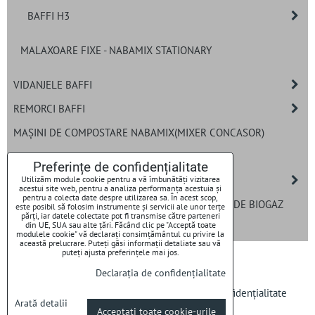
BAFFI H3
MALAXOARE FIXE - NABAMIX STATIONARY
VIDANJELE BAFFI
REMORCI BAFFI
MAȘINI DE COMPOSTARE NABAMIX(MIXER CONCASOR)
MELCI PENTRU REMORCI TEHNOLOGICE
Preferințe de confidențialitate
ȘNECURI ÎNCĂRCARE
Utilizăm module cookie pentru a vă îmbunătăți vizitarea
acestui site web, pentru a analiza performanța acestuia și
pentru a colecta date despre utilizarea sa. În acest scop,
SISTEME DE DOZARE BAFFI PENTRU INSTALAȚII DE BIOGAZ
este posibil să folosim instrumente și servicii ale unor terțe
părți, iar datele colectate pot fi transmise către parteneri
din UE, SUA sau alte țări. Făcând clic pe "Acceptă toate
CUȚITE
modulele cookie" vă declarați consimțământul cu privire la
această prelucrare. Puteți găsi informații detaliate sau vă
puteți ajusta preferințele mai jos.
Declarația de confidențialitate
Preferințe de confidențialitate
Declarația de confidențialitate
Arată detalii
Acceptați toate cookie-urile