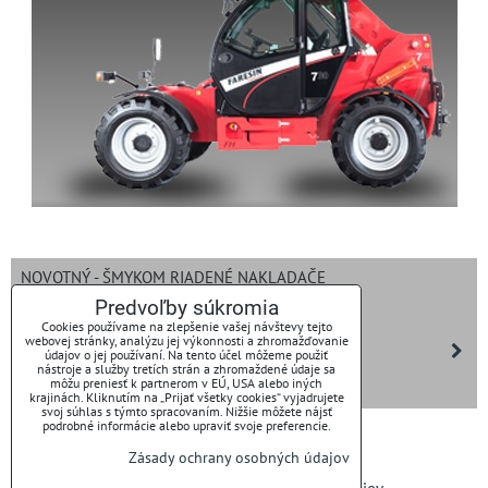
NOVOTNÝ - ŠMYKOM RIADENÉ NAKLADAČE
Predvoľby súkromia
ROZDRUŽOVAČE BALÍKOV ROMET
Cookies používame na zlepšenie vašej návštevy tejto
webovej stránky, analýzu jej výkonnosti a zhromažďovanie
SGARIBOLDI - KŔMNE VOZY
údajov o jej používaní. Na tento účel môžeme použiť
nástroje a služby tretích strán a zhromaždené údaje sa
môžu preniesť k partnerom v EÚ, USA alebo iných
BORAN DRONES
krajinách. Kliknutím na „Prijať všetky cookies“ vyjadrujete
svoj súhlas s týmto spracovaním. Nižšie môžete nájsť
podrobné informácie alebo upraviť svoje preferencie.
Zásady ochrany osobných údajov