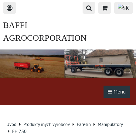
BAFFI
AGROCORPORATION
s.r.o.
Menu
Úvod
Produkty iných výrobcov
Faresin
Manipulátory
FH 7.30