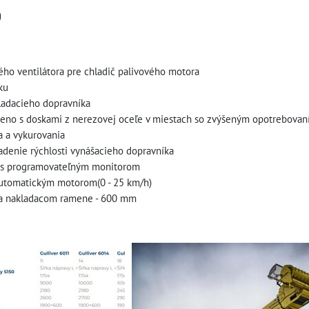
0
ho ventilátora pre chladič palivového motora
eku
kladacieho dopravníka
meno s doskami z nerezovej oceľe v miestach so zvýšeným opotrebova
a a vykurovania
iadenie rýchlosti vynášacieho dopravníka
m s programovateľným monitorom
automatickým motorom(0 - 25 km/h)
 na nakladacom ramene - 600 mm