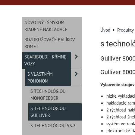
NOVOTNÝ - ŠMYKOM
RIADENÉ NAKLADAČE
Úvod
Produkty
ROZDRUŽOVAČE BALÍKOV
s technoló
ROMET
SGARIBOLDI - KŔMNE
Gulliver 8000
VOZY
Gulliver 800
S VLASTNÝM
POHONOM
Vybavenie strojov
S TECHNOLÓGIOU
nízke vykladac
MONOFEEDER
nakladacie ram
S TECHNOLÓGIOU
2 rýchlosti na
GULLIVER
2 rýchlosti šne
systém vetrani
S TECHNOLÓGIOU VS.2
elektronické r