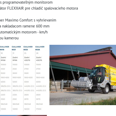
m s programovateľným monitorom
látor FLEXXAIR pre chladič spalovacieho motora
er Maximo Comfort s vyhrievaním
 na nakladacom ramene 600 mm
automatickým motorom - km/h
nou kamerou