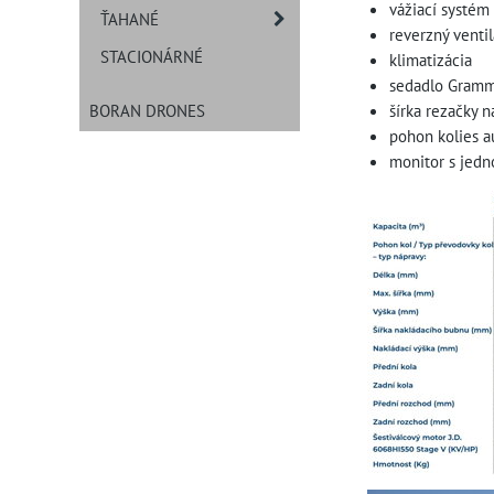
vážiací systé
ŤAHANÉ
reverzný venti
STACIONÁRNÉ
klimatizácia
sedadlo Gramm
BORAN DRONES
šírka rezačky
pohon kolies 
monitor s jed