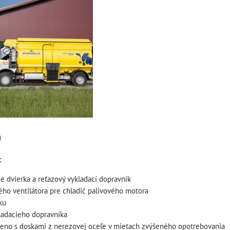
0
:
ie dvierka a reťazový vykladací dopravník
ho ventilátora pre chladič palivového motora
ku
kladacieho dopravníka
eno s doskami z nerezovej oceľe v mietach zvýšeného opotrebovania