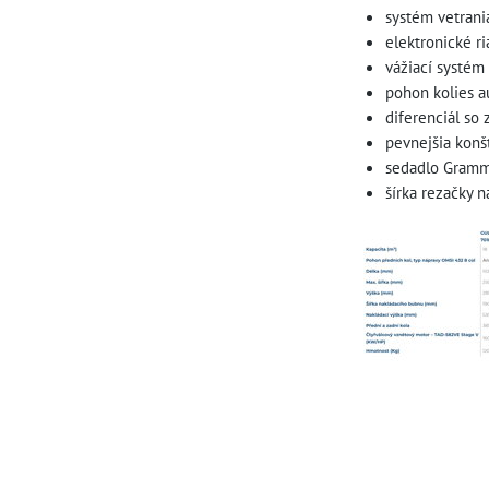
systém vetrani
elektronické r
vážiací systé
pohon kolies 
diferenciál so
pevnejšia kon
sedadlo Gramm
šírka rezačky