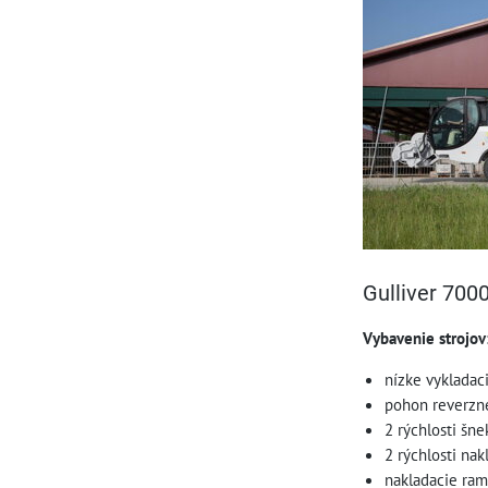
Gulliver 700
Vybavenie strojov
nízke vykladac
pohon reverzné
2 rýchlosti šne
2 rýchlosti na
nakladacie ram