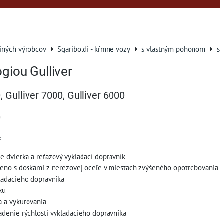
 iných výrobcov
Sgariboldi - kŕmne vozy
s vlastným pohonom
s
giou Gulliver
, Gulliver 7000, Gulliver 6000
0
:
ie dvierka a reťazový vykladací dopravník
eno s doskami z nerezovej oceľe v miestach zvýšeného opotrebovania
kladacieho dopravníka
ku
a a vykurovania
iadenie rýchlosti vykladacieho dopravníka