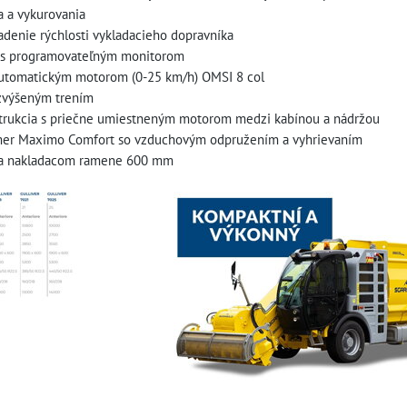
a a vykurovania
iadenie rýchlosti vykladacieho dopravníka
m s programovateľným monitorom
automatickým motorom (0-25 km/h) OMSI 8 col
 zvýšeným trením
štrukcia s priečne umiestneným motorom medzi kabínou a nádržou
er Maximo Comfort so vzduchovým odpružením a vyhrievaním
 na nakladacom ramene 600 mm