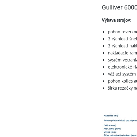
Gulliver 600
Výbava strojov:
pohon reverzné
2 rýchlosti šn
2 rýchlosti na
nakladacie ra
systém vetrani
elektronické r
vážiací systé
pohon kolies 
šírka rezačky