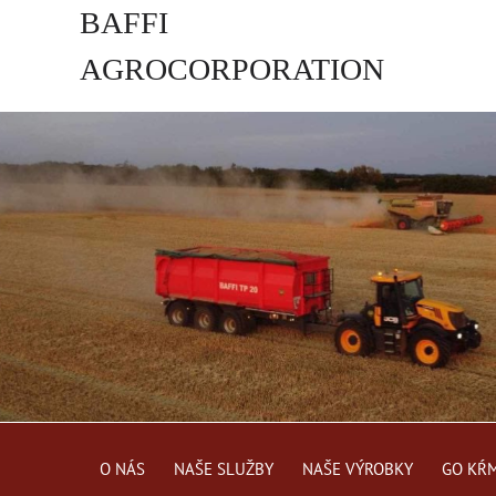
BAFFI
AGROCORPORATION
s.r.o.
O NÁS
NAŠE SLUŽBY
NAŠE VÝROBKY
GO KŔ