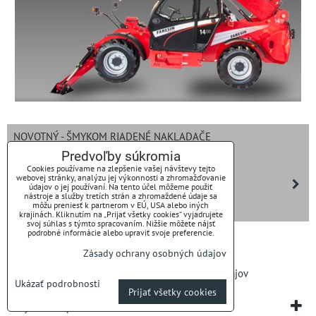
NOVOTNÝ - ŠMYKOM RIADENÉ NAKLADAČE
Predvoľby súkromia
ROZDRUŽOVAČE BALÍKOV ROMET
Cookies používame na zlepšenie vašej návštevy tejto
webovej stránky, analýzu jej výkonnosti a zhromažďovanie
SGARIBOLDI - KŔMNE VOZY
údajov o jej používaní. Na tento účel môžeme použiť
nástroje a služby tretích strán a zhromaždené údaje sa
môžu preniesť k partnerom v EÚ, USA alebo iných
BORAN DRONES
krajinách. Kliknutím na „Prijať všetky cookies“ vyjadrujete
svoj súhlas s týmto spracovaním. Nižšie môžete nájsť
podrobné informácie alebo upraviť svoje preferencie.
Zásady ochrany osobných údajov
Predvoľby súkromia
Zásady ochrany osobných údajov
Ukázať podrobnosti
Prijať všetky cookies
Vytvorené pomocou:
BiznisWeb.sk