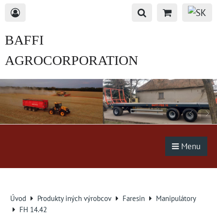
BAFFI
AGROCORPORATION
s.r.o.
Menu
Úvod
Produkty iných výrobcov
Faresin
Manipulátory
FH 14.42