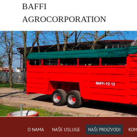
BAFFI
AGROCORPORATION
s.r.o.
O NAMA
NAŠE USLUGE
NAŠI PROIZVODI
KOM