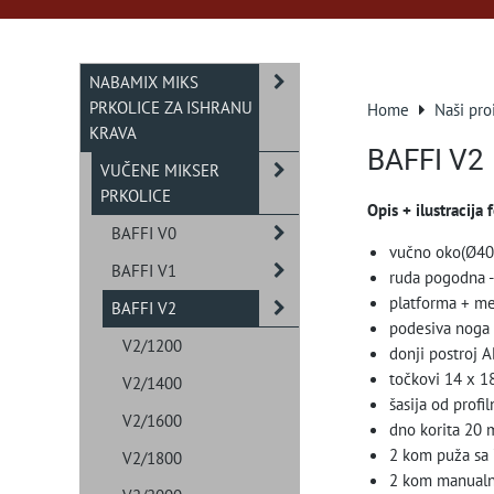
NABAMIX MIKS
PRKOLICE ZA ISHRANU
Home
Naši pro
KRAVA
BAFFI V2
VUČENE MIKSER
PRKOLICE
Opis + ilustracija 
BAFFI V0
vučno oko(Ø40m
BAFFI V1
ruda pogodna - 
platforma + m
BAFFI V2
podesiva noga 
V2/1200
donji postroj 
točkovi 14 x 1
V2/1400
šasija od prof
V2/1600
dno korita 20 
2 kom puža sa 
V2/1800
2 kom manualn