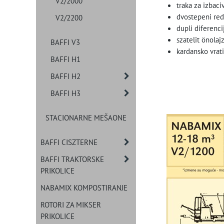
V2/2000
traka za izbaci
dvostepeni red
V2/2200
dupli diferenc
szatelit önolaj
BAFFI V3
kardansko vrat
BAFFI H1
BAFFI H2
BAFFI H3
STACIONARNE MEŠAONE
BAFFI CISZTERNE
BAFFI TRAKTORSKE
PRIKOLICE
NABAMIX KOMPOSTIRANJE
ROTORI ZA MIKSER
PRIKOLICE