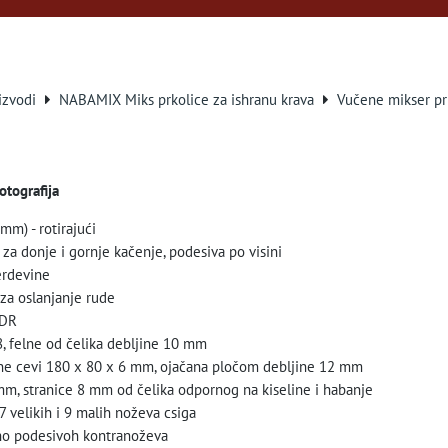
izvodi
NABAMIX Miks prkolice za ishranu krava
Vučene mikser pr
fotografija
m) - rotirajući
za donje i gornje kačenje, podesiva po visini
erdevine
za oslanjanje rude
ADR
8, felne od čelika debljine 10 mm
ilne cevi 180 x 80 x 6 mm, ojačana pločom debljine 12 mm
mm, stranice 8 mm od čelika odpornog na kiseline i habanje
7 velikih i 9 malih noževa csiga
o podesivoh kontranoževa