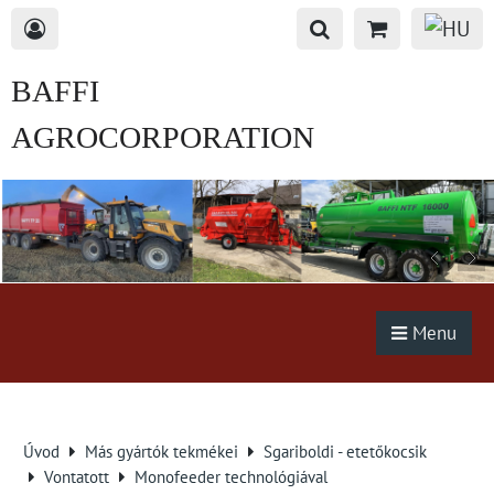
BAFFI
AGROCORPORATION
s.r.o.
Menu
Úvod
Más gyártók tekmékei
Sgariboldi - etetőkocsik
Vontatott
Monofeeder technológiával