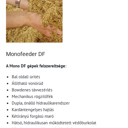
Monofeeder DF
A Mono DF gépek felszereltsége:
Bal oldali ürítés
Állítható vonórúd
Bowdenes távvezérlés
Mechanikus rögzítőfék
Dupla, önálló hidraulikarendszer
Kardántengelyes hajtás
Kétirányú forgású maró
Hátsó, hidraulikusan működtetett védőburkolat