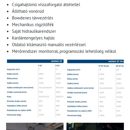
Csigahajtómű visszaforgató áttétellel
Állítható vonórúd
Bowdenes távvezérlés
Mechanikus rögzítőfék
Saját hidraulikarendszer
Kardántengelyes hajtás
Oldalsó kitámasztó manuális vezérléssel
Mérőrendszer monitorral, programozási lehetőség nélkül