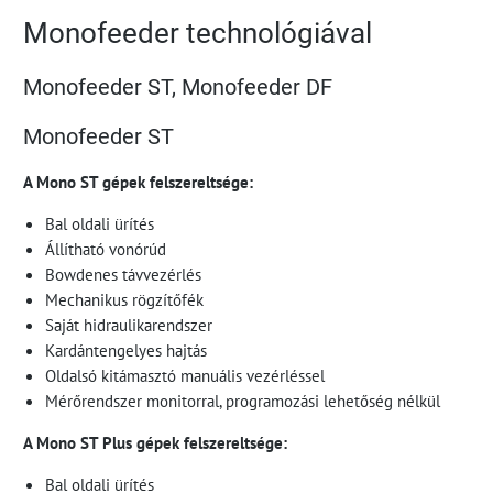
Monofeeder technológiával
Monofeeder ST, Monofeeder DF
Monofeeder ST
A Mono ST gépek felszereltsége:
Bal oldali ürítés
Állítható vonórúd
Bowdenes távvezérlés
Mechanikus rögzítőfék
Saját hidraulikarendszer
Kardántengelyes hajtás
Oldalsó kitámasztó manuális vezérléssel
Mérőrendszer monitorral, programozási lehetőség nélkül
A Mono ST Plus gépek felszereltsége:
Bal oldali ürítés