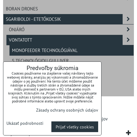
BORAN DRONES
SGARIBOLDI - ETETŐKOCSIK
ÖNJÁRÓ
VONTATOTT
MONOFEEDER TECHNOLÓGIÁVAL
S TECHNOLÓGIOU GULLIVER
Predvoľby súkromia
S TECHNOLÓGIOU VS.2
Cookies používame na zlepšenie vašej návštevy tejto
webovej stránky, analýzu jej výkonnosti a zhromažďovanie
údajov o jej používaní. Na tento účel môžeme použiť
nástroje a služby tretích strán a zhromaždené údaje sa
STACIONÁRNÉ
môžu preniesť k partnerom v EÚ, USA alebo iných
krajinách. Kliknutím na „Prijať všetky cookies“ vyjadrujete
svoj súhlas s týmto spracovaním. Nižšie môžete nájsť
podrobné informácie alebo upraviť svoje preferencie.
Zásady ochrany osobných údajov
Predvoľby súkromia
Zásady ochrany osobných údajov
Ukázať podrobnosti
Prijať všetky cookies
Vytvorené pomocou:
BiznisWeb.sk