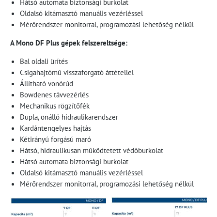
Hátsó automata biztonsági burkolat
Oldalsó kitámasztó manuális vezérléssel
Mérőrendszer monitorral, programozási lehetőség nélkül
A Mono DF Plus gépek felszereltsége:
Bal oldali ürítés
Csigahajtómű visszaforgató áttétellel
Állítható vonórúd
Bowdenes távvezérlés
Mechanikus rögzítőfék
Dupla, önálló hidraulikarendszer
Kardántengelyes hajtás
Kétirányú forgású maró
Hátsó, hidraulikusan működtetett védőburkolat
Hátsó automata biztonsági burkolat
Oldalsó kitámasztó manuális vezérléssel
Mérőrendszer monitorral, programozási lehetőség nélkül