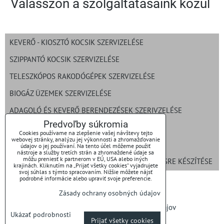
Válasszon a szolgáltatásaink közül
KEVERŐ - KIOSZTÓ KOCSIK SZERVIZELÉSE
SZIPPANTÓ KOCSIK SZERVIZELÉSE
TELESZKÓPOS RAKODÓGÉPEK SZERVIZELÉSE
BIOGÁZ ÜZEMEK SZERVIZELÉSE
ADAGOLÓ ÉS KEVERŐ BERENDEZÉSEK SZERIVZELÉSE
Predvoľby súkromia
GABONA- ÉS KUKORICAROPPANTÁS
Cookies používame na zlepšenie vašej návštevy tejto
webovej stránky, analýzu jej výkonnosti a zhromažďovanie
CUKORRÉPA ÉS GABONA BETÖLTÉSE ZSÁKOKBA
údajov o jej používaní. Na tento účel môžeme použiť
nástroje a služby tretích strán a zhromaždené údaje sa
môžu preniesť k partnerom v EÚ, USA alebo iných
VASALKATRÉSZEK ROZSDÁTLANÍTÁSA ÉS FESTÉSRE KÉSZÍTÉSE
krajinách. Kliknutím na „Prijať všetky cookies“ vyjadrujete
svoj súhlas s týmto spracovaním. Nižšie môžete nájsť
podrobné informácie alebo upraviť svoje preferencie.
Zásady ochrany osobných údajov
Predvoľby súkromia
Zásady ochrany osobných údajov
Ukázať podrobnosti
Prijať všetky cookies