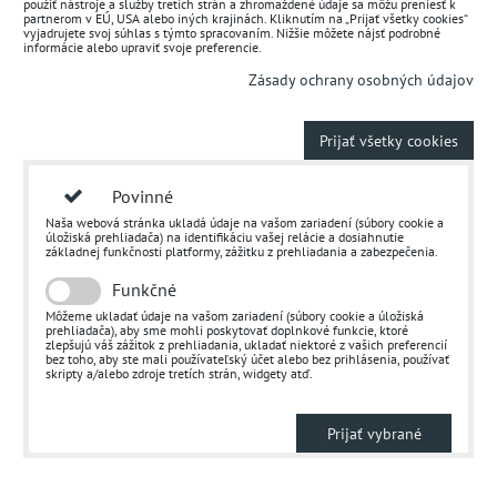
použiť nástroje a služby tretích strán a zhromaždené údaje sa môžu preniesť k
partnerom v EÚ, USA alebo iných krajinách. Kliknutím na „Prijať všetky cookies“
vyjadrujete svoj súhlas s týmto spracovaním. Nižšie môžete nájsť podrobné
informácie alebo upraviť svoje preferencie.
Zásady ochrany osobných údajov
Prijať všetky cookies
Povinné
Naša webová stránka ukladá údaje na vašom zariadení (súbory cookie a
úložiská prehliadača) na identifikáciu vašej relácie a dosiahnutie
základnej funkčnosti platformy, zážitku z prehliadania a zabezpečenia.
Funkčné
Môžeme ukladať údaje na vašom zariadení (súbory cookie a úložiská
prehliadača), aby sme mohli poskytovať doplnkové funkcie, ktoré
zlepšujú váš zážitok z prehliadania, ukladať niektoré z vašich preferencií
bez toho, aby ste mali používateľský účet alebo bez prihlásenia, používať
skripty a/alebo zdroje tretích strán, widgety atď.
Prijať vybrané