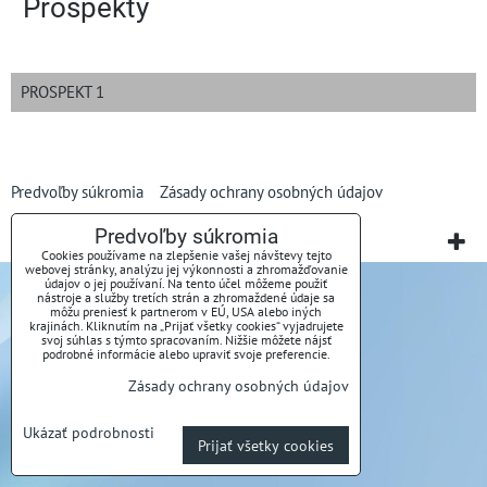
Prospekty
PROSPEKT 1
Predvoľby súkromia
Zásady ochrany osobných údajov
Predvoľby súkromia
Vytvorené pomocou:
BiznisWeb.sk
Cookies používame na zlepšenie vašej návštevy tejto
webovej stránky, analýzu jej výkonnosti a zhromažďovanie
údajov o jej používaní. Na tento účel môžeme použiť
nástroje a služby tretích strán a zhromaždené údaje sa
môžu preniesť k partnerom v EÚ, USA alebo iných
krajinách. Kliknutím na „Prijať všetky cookies“ vyjadrujete
svoj súhlas s týmto spracovaním. Nižšie môžete nájsť
podrobné informácie alebo upraviť svoje preferencie.
Zásady ochrany osobných údajov
Ukázať podrobnosti
Prijať všetky cookies