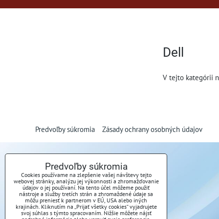
Dell
V tejto kategórii 
Predvoľby súkromia
Zásady ochrany osobných údajov
Predvoľby súkromia
Cookies používame na zlepšenie vašej návštevy tejto
webovej stránky, analýzu jej výkonnosti a zhromažďovanie
údajov o jej používaní. Na tento účel môžeme použiť
nástroje a služby tretích strán a zhromaždené údaje sa
môžu preniesť k partnerom v EÚ, USA alebo iných
krajinách. Kliknutím na „Prijať všetky cookies“ vyjadrujete
svoj súhlas s týmto spracovaním. Nižšie môžete nájsť