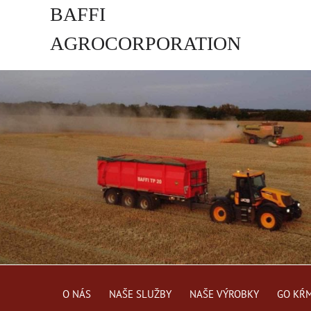
BAFFI
AGROCORPORATION
s.r.o.
O NÁS
NAŠE SLUŽBY
NAŠE VÝROBKY
GO KŔ